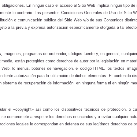
obligaciones. En ningún caso el acceso al Sitio Web implica ningún tipo de re
mente lo contrario. Las presentes Condiciones Generales de Uso del Sitio We
istribución o comunicación pública del Sitio Web y/o de sus Contenidos distin
ujeto a la previa y expresa autorización específicamente otorgada a tal ef
os, imágenes, programas de ordenador, códigos fuente y, en general, cualquier 
ultimedia, están protegidos como derechos de autor por la legislación en mat
io Web, lo menús, botones de navegación, el código HTML, los textos, imágen
ndiente autorización para la utilización de dichos elementos. El contenido di
ingún sistema de recuperación de información, en ninguna forma ni en ningún me
pular el «copyright» así como los dispositivos técnicos de protección, o 
b se compromete a respetar los derechos enunciados y a evitar cualquier actu
acciones legales le correspondan en defensa de sus legítimos derechos de prop