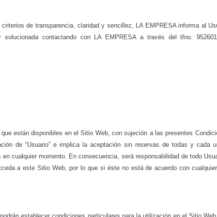
 criterios de transparencia, claridad y sencillez, LA EMPRESA informa al Us
 y solucionada contactando con LA EMPRESA a través del tfno. 95260
os que están disponibles en el Sitio Web, con sujeción a las presentes Condi
ficación de “Usuario” e implica la aceptación sin reservas de todas y cad
s en cualquier momento. En consecuencia, será responsabilidad de todo Usuar
ceda a este Sitio Web, por lo que si éste no está de acuerdo con cualquie
drán establecer condiciones particulares para la utilización en el Sitio Web d