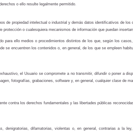
 derechos o ello resulte legalmente permitido.
chos de propiedad intelectual o industrial y demás datos identificativos de
 de protección o cualesquiera mecanismos de información que puedan insertar
do para ello medios o procedimientos distintos de los que, según los casos
e se encuentren los contenidos o, en general, de los que se empleen habitua
o exhaustivo, el Usuario se compromete a no transmitir, difundir o poner a dis
agen, fotografías, grabaciones, software y, en general, cualquier clase de mat
tente contra los derechos fundamentales y las libertades públicas reconocida
as, denigratorias, difamatorias, violentas o, en general, contrarias a la 