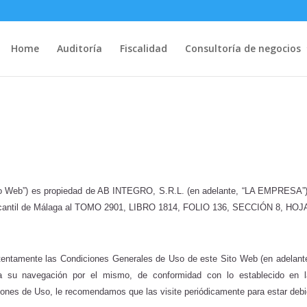
Home
Auditoría
Fiscalidad
Consultoría de negocios
itio Web”) es propiedad de AB INTEGRO, S.R.L.
(en adelante, “LA EMPRESA”)
rcantil de Málaga al TOMO 2901, LIBRO 1814, FOLIO 136, SECCIÓN 8, HOJ
r atentamente las Condiciones Generales de Uso de este Sito Web (en adelan
 a su navegación por el mismo, de conformidad con lo establecido en 
iciones de Uso, le recomendamos que las visite periódicamente para estar de