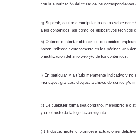
con la autorización del titular de los correspondientes
g) Suprimir, ocultar o manipular las notas sobre dere
a los contenidos, así como los dispositivos técnicos
h) Obtener e intentar obtener los contenidos emplean
hayan indicado expresamente en las páginas web dond
o inutilización del sitio web y/o de los contenidos.
i) En particular, y a título meramente indicativo y n
mensajes, gráficos, dibujos, archivos de sonido y/o im
(i) De cualquier forma sea contrario, menosprecie o a
y en el resto de la legislación vigente.
(ii) Induzca, incite o promueva actuaciones delictiv